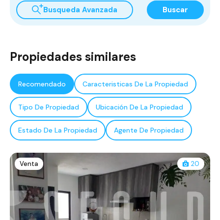
Busqueda Avanzada
Buscar
Propiedades similares
Recomendado
Caracteristicas De La Propiedad
Tipo De Propiedad
Ubicación De La Propiedad
Estado De La Propiedad
Agente De Propiedad
Venta
20