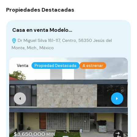
Propiedades Destacadas
Casa en venta Modelo…
¡
Dr Miguel Silva 181-117, Centro, 58350 Jesús del
Monte, Mich., México
M
Venta
Propiedad Destacada
A estrenar
$3,650,000
MXN