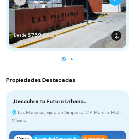
$759,000
$
Desde
MXN
Propiedades Destacadas
¡Descubre tu Futuro Urbano…
¡E
Las Marianas, Ejido de Simpanio, C.P, Morelia, Mich.,
L
México
Venta
Propiedad Destacada
A estrenar