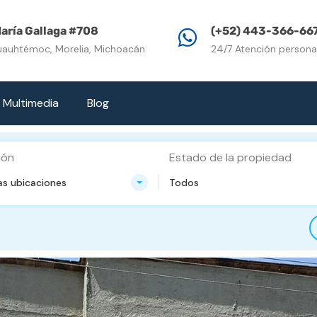
Inicio
Propiedades e
aría Gallaga #708
(+52) 443-366-66
uauhtémoc, Morelia, Michoacán
24/7 Atención persona
Multimedia
Blog
ión
Estado de la propiedad
as ubicaciones
Todos