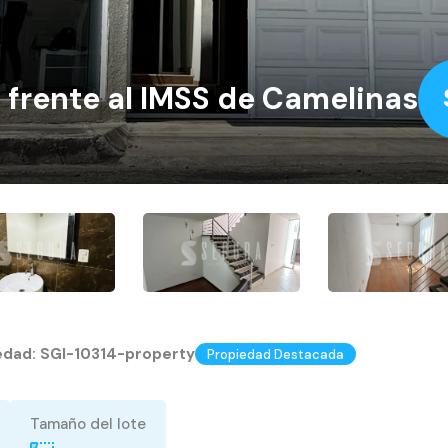
 frente al IMSS de Camelinas
iedad:
SGI-10314-property
Propiedad Destacada
Tamaño del lote