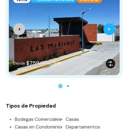
De
$759,000
Desde
MXN
Tipos de Propiedad
Bodegas Comerciales
Casas
Casas en Condominio
Departamentos