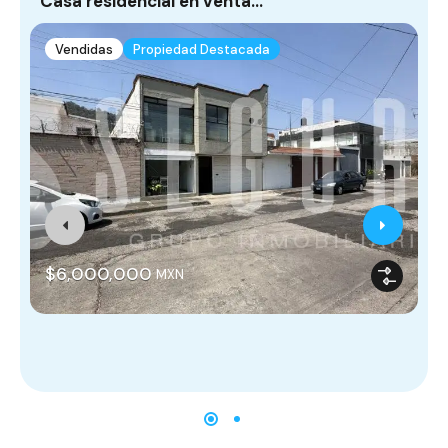
Casa residencial en venta…
C
Vendidas
Propiedad Destacada
M
$6,000,000
MXN