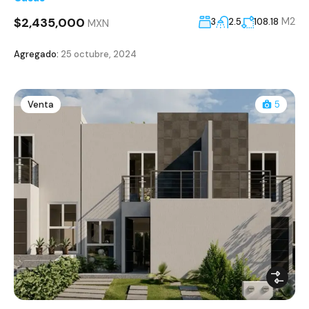
$2,435,000
M2
3
2.5
108.18
MXN
Agregado:
25 octubre, 2024
Venta
5