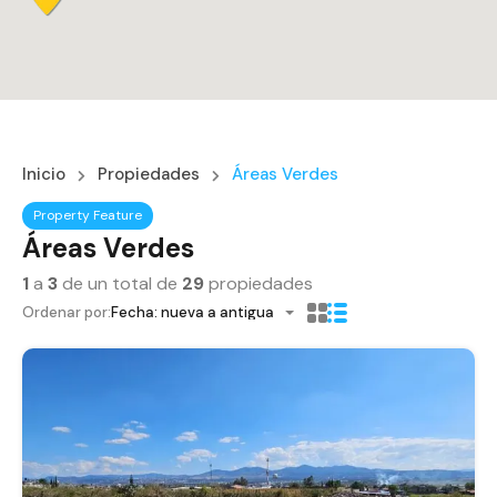
Inicio
Propiedades
Áreas Verdes
Property Feature
Áreas Verdes
1
a
3
de un total de
29
propiedades
Ordenar por:
Fecha: nueva a antigua