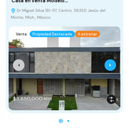
Casa en venta Modelo…
C
Dr Miguel Silva 181-117, Centro, 58350 Jesús del
Monte, Mich., México
Venta
Propiedad Destacada
A estrenar
$3,650,000
MXN