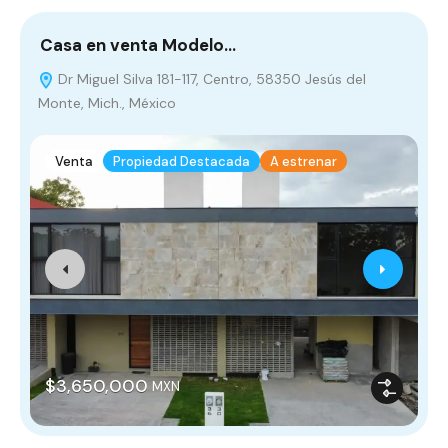
Casa en venta Modelo…
C
Dr Miguel Silva 181-117, Centro, 58350 Jesús del
Monte, Mich., México
Venta
Propiedad Destacada
A estrenar
$3,650,000
MXN