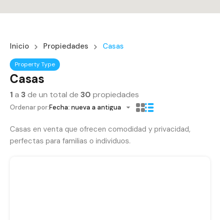
Inicio
Propiedades
Casas
Property Type
Casas
1
a
3
de un total de
30
propiedades
Ordenar por:
Fecha: nueva a antigua
Casas en venta que ofrecen comodidad y privacidad,
perfectas para familias o individuos.