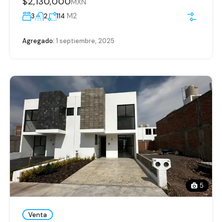
$2,130,000
MXN
M2
3
2
114
Agregado:
1 septiembre, 2025
5
Venta