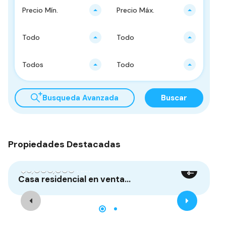
Precio Mín.
Precio Máx.
Todo
Todo
Todos
Todo
Busqueda Avanzada
Buscar
Propiedades Destacadas
$6,000,000
$
MXN
Casa residencial en venta…
Ca
Vendidas
Propiedad Destacada