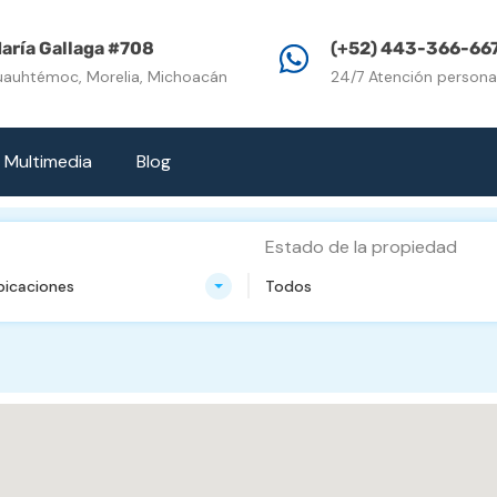
Inicio
Propiedades e
aría Gallaga #708
(+52) 443-366-66
uauhtémoc, Morelia, Michoacán
24/7 Atención persona
Multimedia
Blog
Estado de la propiedad
bicaciones
Todos