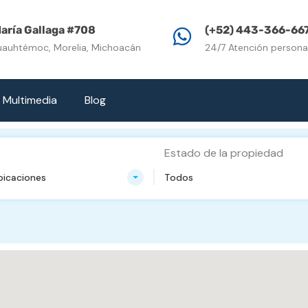
Inicio
Propiedades e
aría Gallaga #708
(+52) 443-366-66
uauhtémoc, Morelia, Michoacán
24/7 Atención persona
Multimedia
Blog
Estado de la propiedad
bicaciones
Todos