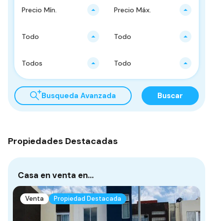
Precio Mín.
Precio Máx.
Todo
Todo
Todos
Todo
Busqueda Avanzada
Buscar
Propiedades Destacadas
Casa en venta en…
Ca
Venta
Propiedad Destacada