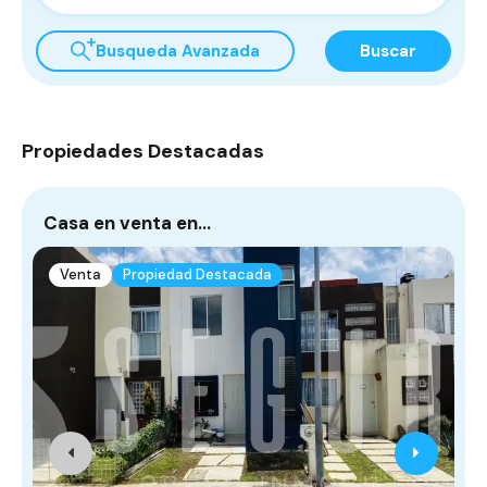
Busqueda Avanzada
Buscar
Propiedades Destacadas
Casa en venta en…
¡
Venta
Propiedad Destacada