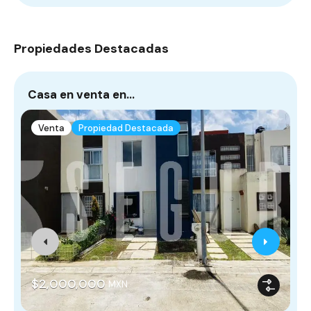
Propiedades Destacadas
Casa en venta en…
¡
Venta
Propiedad Destacada
$2,000,000
MXN