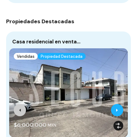
Propiedades Destacadas
Casa residencial en venta…
C
Vendidas
Propiedad Destacada
M
$6,000,000
MXN