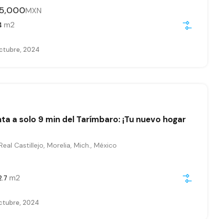
25,000
MXN
m2
4
ctubre, 2024
ta a solo 9 min del Tarímbaro: ¡Tu nuevo hogar
eal Castillejo, Morelia, Mich., México
0
m2
2.7
ctubre, 2024