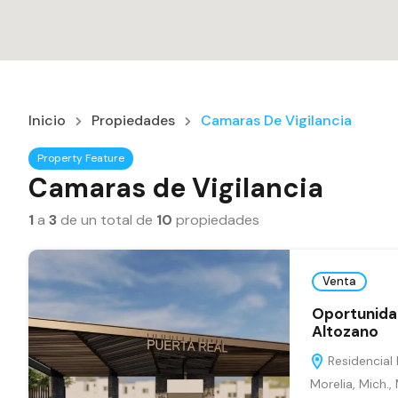
Inicio
Propiedades
Camaras De Vigilancia
Property Feature
Camaras de Vigilancia
1
a
3
de un total de
10
propiedades
Venta
Oportunida
Altozano
Residencial 
Morelia, Mich.,