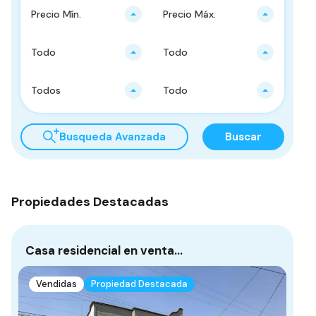
Precio Mín.
Precio Máx.
Todo
Todo
Todos
Todo
Busqueda Avanzada
Buscar
Propiedades Destacadas
Casa residencial en venta…
Ca
D
Vendidas
Propiedad Destacada
Mon