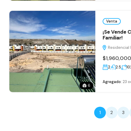
Venta
¡Se Vende C
Familiar!
Residencial R
$1,960,00
2
2.5
10
Agregado:
23 o
6
1
2
3