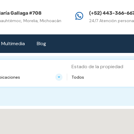
Inicio
Propiedades e
aría Gallaga #708
(+52) 443-366-66
uauhtémoc, Morelia, Michoacán
24/7 Atención persona
Multimedia
Blog
Estado de la propiedad
bicaciones
Todos