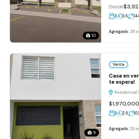
$3,9
Desde
3
3.5
14
Agregado:
28 o
10
Venta
Casa en ven
te espera!
Residencial R
$1,970,00
3
2.5
10
Agregado:
23 o
9