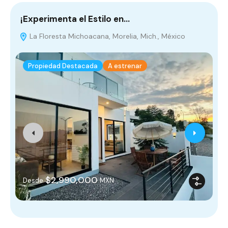
¡Experimenta el Estilo en…
C
La Floresta Michoacana, Morelia, Mich., México
M
Propiedad Destacada
A estrenar
$2,990,000
Desde
MXN