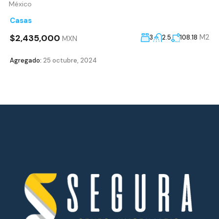
México
Casas
$2,435,000
M2
3
2.5
108.18
MXN
Agregado:
25 octubre, 2024