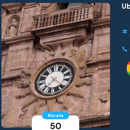
Ub
Morelia
50