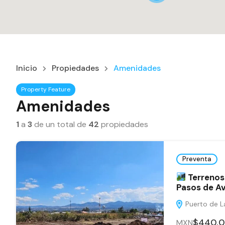
Inicio
Propiedades
Amenidades
Property Feature
Amenidades
1
a
3
de un total de
42
propiedades
Preventa
Terrenos 
Pasos de Av
Puerto de La
$440,
MXN