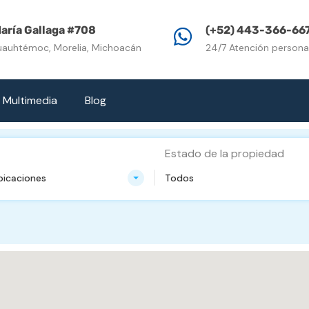
Inicio
Propiedades e
aría Gallaga #708
(+52) 443-366-66
uauhtémoc, Morelia, Michoacán
24/7 Atención persona
Multimedia
Blog
Estado de la propiedad
bicaciones
Todos