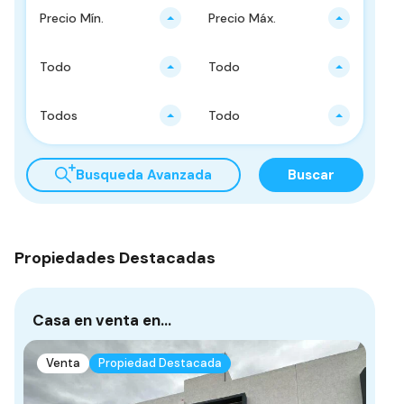
Precio Mín.
Precio Máx.
Todo
Todo
Todos
Todo
Busqueda Avanzada
Buscar
Propiedades Destacadas
Casa en venta en…
Ca
D
Venta
Propiedad Destacada
Mon