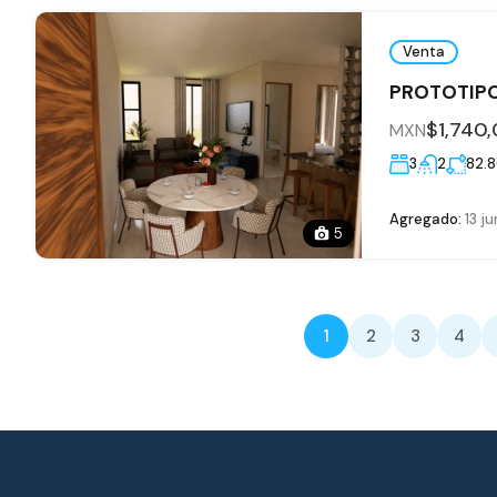
Venta
PROTOTIPO
$1,740
MXN
3
2
82.
Agregado:
13 ju
5
1
2
3
4