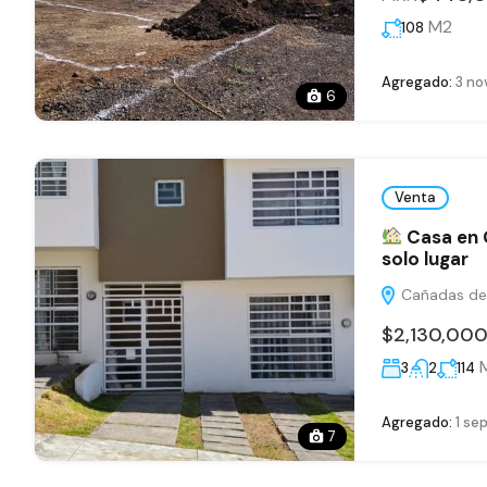
M2
108
Agregado:
3 no
6
Venta
Casa en 
solo lugar
Cañadas del
$2,130,00
3
2
114
Agregado:
1 se
7