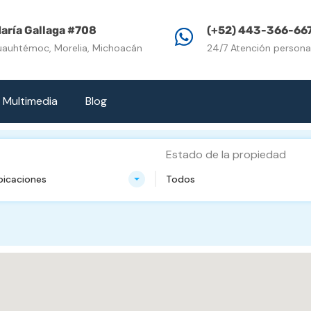
Inicio
Propiedades e
aría Gallaga #708
(+52) 443-366-66
uauhtémoc, Morelia, Michoacán
24/7 Atención persona
Multimedia
Blog
Estado de la propiedad
bicaciones
Todos