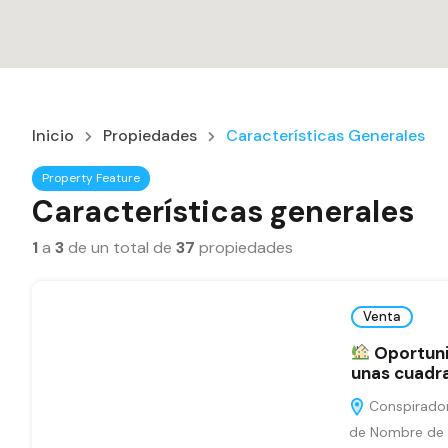
Inicio
Propiedades
Características Generales
Property Feature
Características generales
1
a
3
de un total de
37
propiedades
Venta
Oportunid
unas cuadras
Conspirador 
de Nombre de C