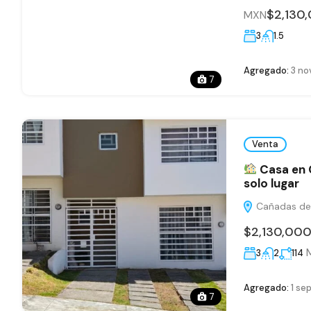
$2,130
MXN
3
1.5
Agregado:
3 no
7
Venta
Casa en 
solo lugar
Cañadas del
$2,130,00
3
2
114
Agregado:
1 se
7