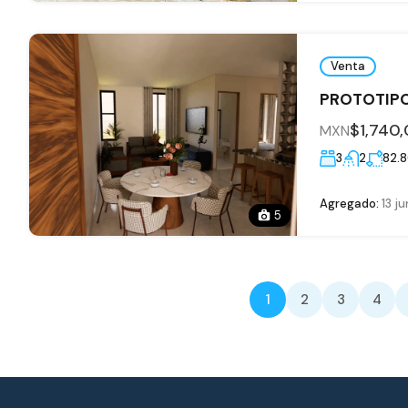
Venta
PROTOTIPO
$1,740
MXN
3
2
82.
Agregado:
13 ju
5
1
2
3
4