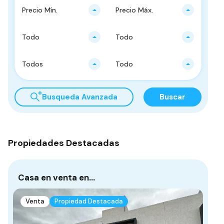
Precio Mín.
Precio Máx.
Todo
Todo
Todos
Todo
Busqueda Avanzada
Buscar
Propiedades Destacadas
Casa en venta en…
Ca
D
Venta
Propiedad Destacada
Mon