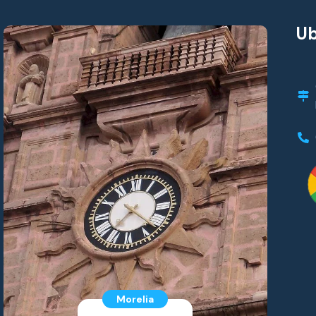
Ub
Morelia