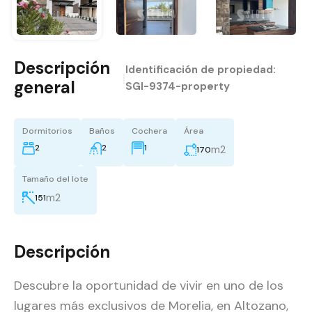
Descripción
Identificación de propiedad:
|
general
SGI-9374-property
Dormitorios
Baños
Cochera
Área
2
2
1
m2
170
Tamaño del lote
m2
151
Descripción
Descubre la oportunidad de vivir en uno de los
lugares más exclusivos de Morelia, en Altozano,