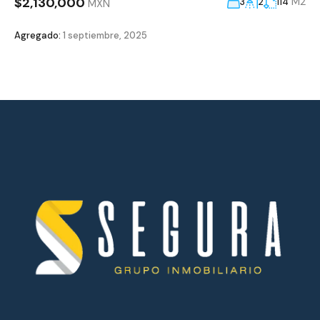
$2,130,000
M2
3
2
114
MXN
Agregado:
1 septiembre, 2025