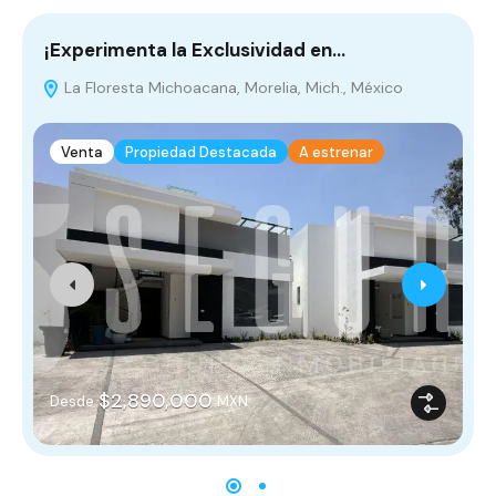
¡Experimenta la Exclusividad en…
¡
La Floresta Michoacana, Morelia, Mich., México
Venta
Propiedad Destacada
A estrenar
$2,890,000
Desde
MXN