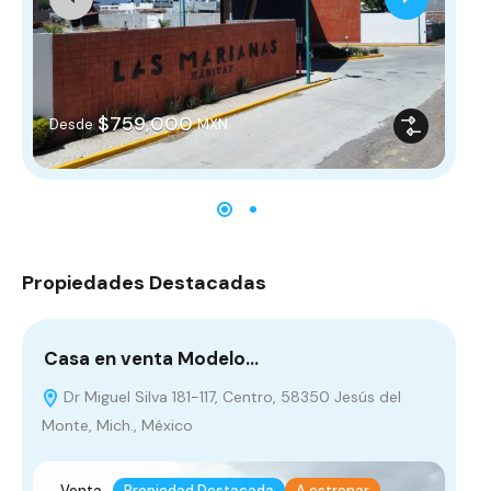
$
$759,000
Desde
MXN
Propiedades Destacadas
Casa en venta Modelo…
Ca
Dr Miguel Silva 181-117, Centro, 58350 Jesús del
Monte, Mich., México
Venta
Propiedad Destacada
A estrenar