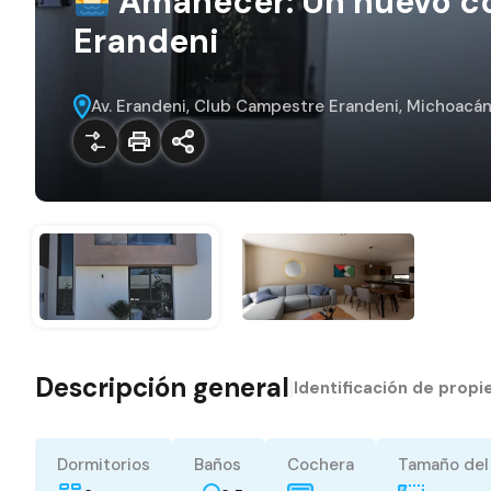
Amanecer: Un nuevo co
Erandeni
Av. Erandeni, Club Campestre Erandeni, Michoacán
Descripción general
|
Identificación de prop
Dormitorios
Baños
Cochera
Tamaño del