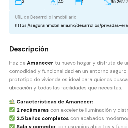
2
2.5
M2
1
95.26
URL de Desarrollo Inmobiliario
https://segurainmobiliaria.mx/desarrollos/privadas-er
Descripción
Haz de
Amanecer
tu nuevo hogar y disfruta de u
comodidad y funcionalidad en un entorno seguro
prototipo de vivienda es ideal para quienes busc
ubicación y todas las facilidades que necesitas.
Características de Amanecer:
2 recámaras
con excelente iluminación y dist
2.5 baños completos
con acabados moderno
Sala y comedor
con espacios abiertos y funci