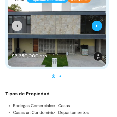
De
$3,650,000
MXN
Tipos de Propiedad
Bodegas Comerciales
Casas
Casas en Condominio
Departamentos