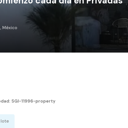
mienzo cada día en Privadas
, México
iedad:
SGI-11996-property
 lote