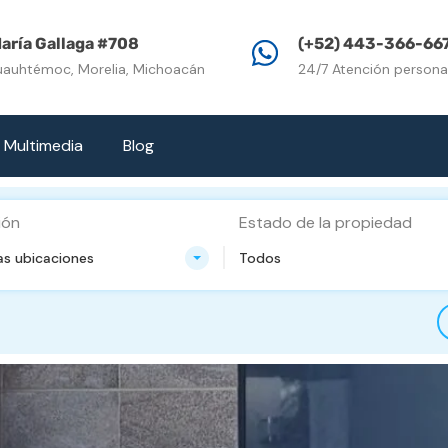
Inicio
Propiedades e
aría Gallaga #708
(+52) 443-366-66
uauhtémoc, Morelia, Michoacán
24/7 Atención persona
Multimedia
Blog
ión
Estado de la propiedad
as ubicaciones
Todos