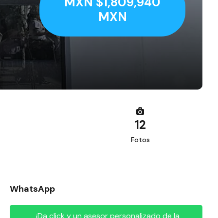
MXN $1,809,940
MXN
12
Fotos
WhatsApp
¡Da click y un asesor personalizado de la