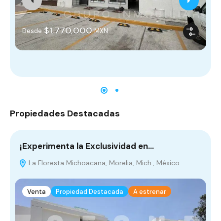
$1,770,000
Desde
MXN
Propiedades Destacadas
¡Experimenta la Exclusividad en…
V
La Floresta Michoacana, Morelia, Mich., México
P
Venta
Propiedad Destacada
A estrenar