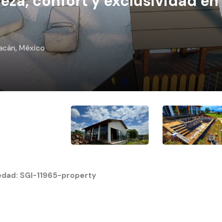
leza, confort y exclusividad en
acán, México
iedad:
SGI-11965-property