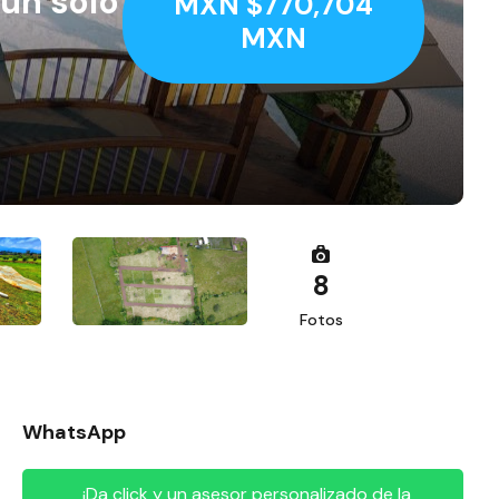
 un solo
MXN $770,704
MXN
8
Fotos
WhatsApp
¡Da click y un asesor personalizado de la