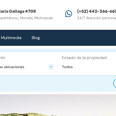
Inicio
Propiedades e
aría Gallaga #708
(+52) 443-366-66
uauhtémoc, Morelia, Michoacán
24/7 Atención persona
Multimedia
Blog
ión
Estado de la propiedad
as ubicaciones
Todos