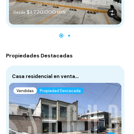
$1,770,000
$
Desde
MXN
Propiedades Destacadas
Casa residencial en venta…
¡E
L
Vendidas
Propiedad Destacada