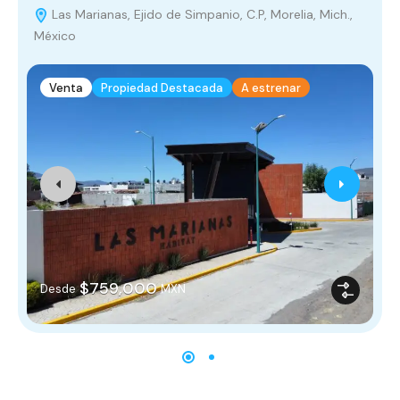
Las Marianas, Ejido de Simpanio, C.P, Morelia, Mich.,
México
Venta
Propiedad Destacada
A estrenar
$759,000
Desde
MXN