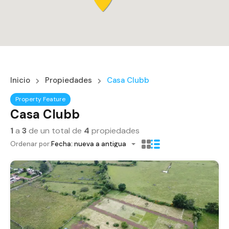
Inicio
Propiedades
Casa Clubb
Property Feature
Casa Clubb
1
a
3
de un total de
4
propiedades
Ordenar por:
Fecha: nueva a antigua