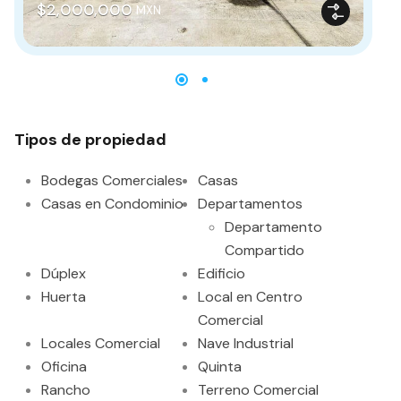
$2,000,000
MXN
De
Tipos de propiedad
Bodegas Comerciales
Casas
Casas en Condominio
Departamentos
Departamento
Compartido
Dúplex
Edificio
Huerta
Local en Centro
Comercial
Locales Comercial
Nave Industrial
Oficina
Quinta
Rancho
Terreno Comercial