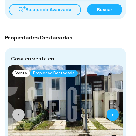
Busqueda Avanzada
Buscar
Propiedades Destacadas
Casa en venta en…
Ca
Venta
Propiedad Destacada