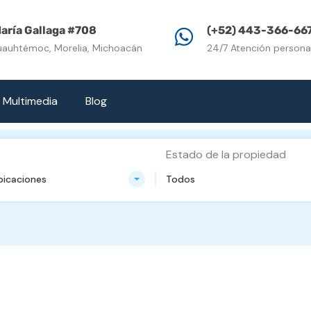
Inicio
Propiedades e
aría Gallaga #708
(+52) 443-366-66
uauhtémoc, Morelia, Michoacán
24/7 Atención persona
Multimedia
Blog
Estado de la propiedad
bicaciones
Todos