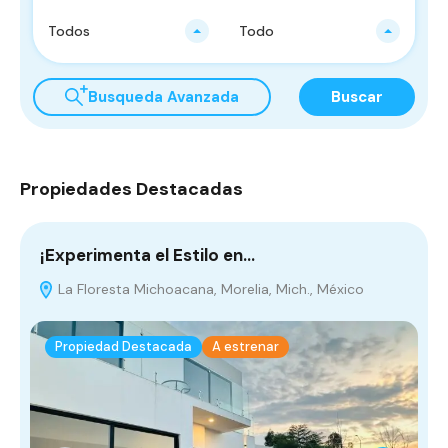
Todos
Todo
Busqueda Avanzada
Buscar
Propiedades Destacadas
¡Experimenta el Estilo en…
¡
La Floresta Michoacana, Morelia, Mich., México
Propiedad Destacada
A estrenar