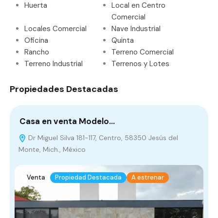
Huerta
Local en Centro
Comercial
Locales Comercial
Nave Industrial
Oficina
Quinta
Rancho
Terreno Comercial
Terreno Industrial
Terrenos y Lotes
Propiedades Destacadas
Casa en venta Modelo…
C
Dr Miguel Silva 181-117, Centro, 58350 Jesús del
Monte, Mich., México
Venta
Propiedad Destacada
A estrenar