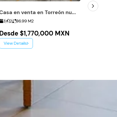
Casa en venta en Torreón nuevo. A 2 minutos del Libramiento
3
2
86.99
M2
3
2
16
Desde $1,770,000 MXN
$3,65
View Details
View Det