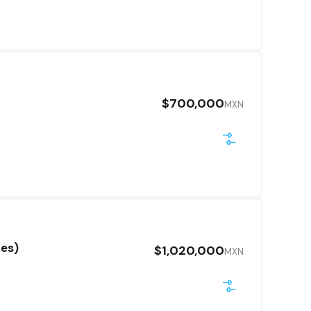
$700,000
MXN
tes)
$1,020,000
MXN