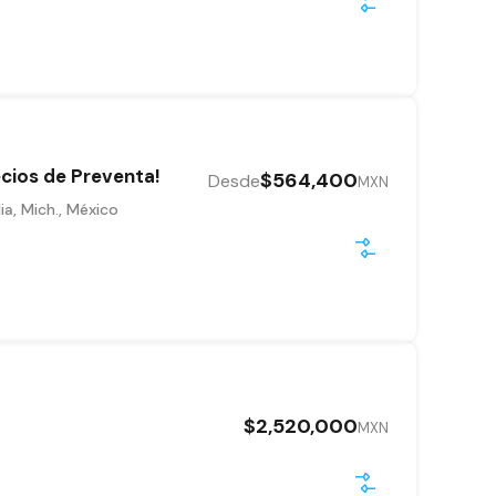
ecios de Preventa!
$564,400
Desde
MXN
a, Mich., México
$2,520,000
MXN