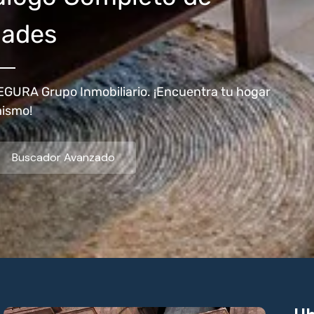
dades
EGURA Grupo Inmobiliario. ¡Encuentra tu hogar
mismo!
Buscador Avanzado