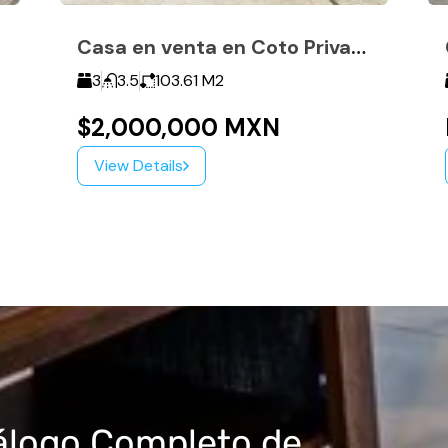
Casa en venta en Coto Privado en Campo Real
3
3.5
103.61
M2
$2,000,000 MXN
View Details
álogo Completo de