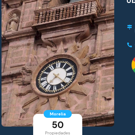
Ub
Morelia
50
Propiedades