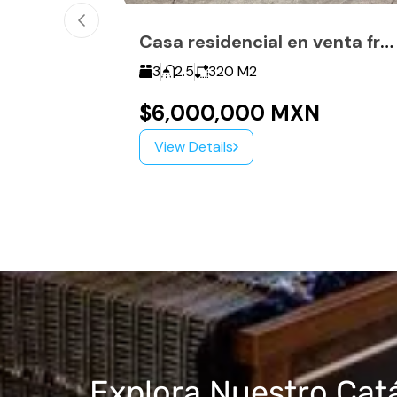
Casa residencial en venta frente al IMSS de Camelinas
3
2.5
320
M2
$6,000,000 MXN
View Details
Explora Nuestro Cat