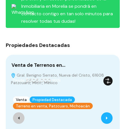
Inmobiliaria en Morelia se pondrá en
contacto contigo en tan solo minutos para
resolver todas tus dudas!
Propiedades Destacadas
Venta de Terrenos en…
Ca
Gral. Benigno Serrato, Nueva del Cristo, 61608
$505,000
Desde
MXN
Pátzcuaro, Mich., México
Venta
Propiedad Destacada
Terreno en venta, Patzcuaro, Michoacán