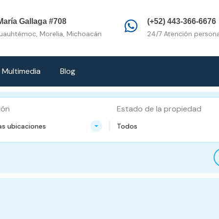
Inicio
Propiedades e
aría Gallaga #708
(+52) 443-366-6676
Cuauhtémoc, Morelia, Michoacán
24/7 Atención persona
Multimedia
Blog
ión
Estado de la propiedad
as ubicaciones
Todos