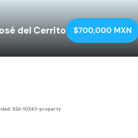
osé del Cerrito
$700,000 MXN
iedad:
SGI-10343-property