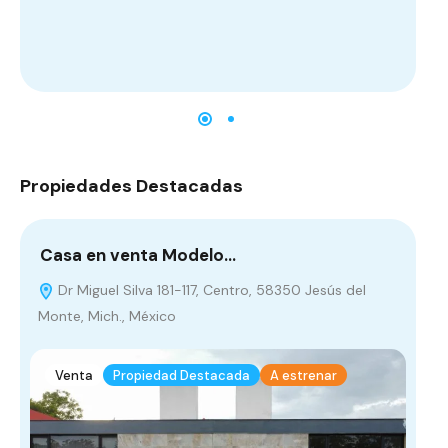
De
Propiedades Destacadas
Casa en venta Modelo…
¡D
Dr Miguel Silva 181-117, Centro, 58350 Jesús del
L
De
Monte, Mich., México
Méx
Venta
Propiedad Destacada
A estrenar