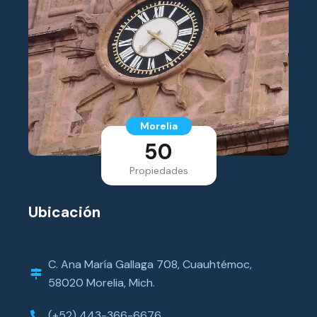
Morelia
50
Propiedades
Ubicación
C. Ana María Gallaga 708, Cuauhtémoc,
58020 Morelia, Mich.
(+52) 443-366-6676