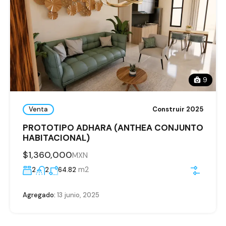
9
Venta
Construir 2025
PROTOTIPO ADHARA (ANTHEA CONJUNTO
HABITACIONAL)
$1,360,000
MXN
m2
2
2
64.82
Agregado:
13 junio, 2025