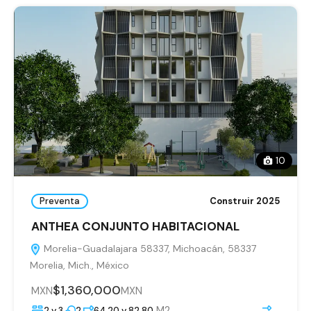
10
Preventa
Construir 2025
ANTHEA CONJUNTO HABITACIONAL
Morelia-Guadalajara 58337, Michoacán, 58337
Morelia, Mich., México
$1,360,000
MXN
MXN
M2
2 y 3
2
64.20 y 82.80