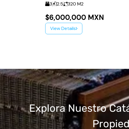
3
2.5
320
M2
$6,000,000 MXN
View Details
Explora Nuestro Cat
Propie