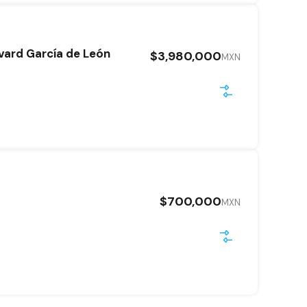
vard García de León
$3,980,000
MXN
$700,000
MXN