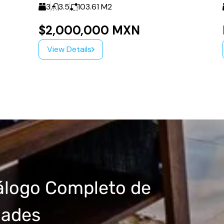
3
3.5
103.61
M2
$2,000,000 MXN
View Details
álogo Completo de
dades