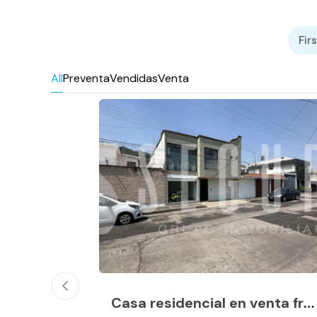
Firs
All
Preventa
Vendidas
Venta
Casa residencial en venta frente al IMSS de Camelinas