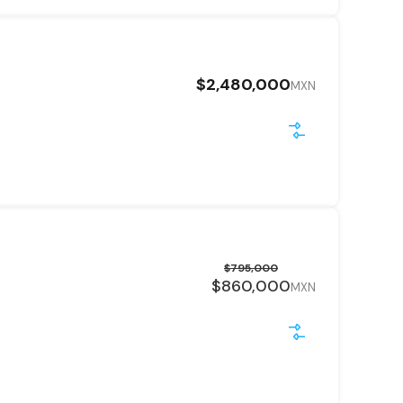
$2,480,000
MXN
$795,000
$860,000
MXN