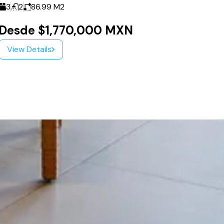
3
2
86.99
M2
3
2
16
Desde $1,770,000 MXN
$3,65
View Details
View Det