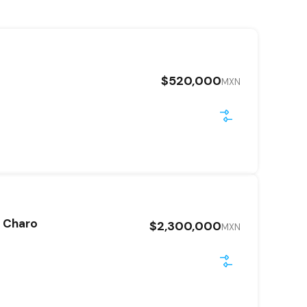
$520,000
MXN
a Charo
$2,300,000
MXN