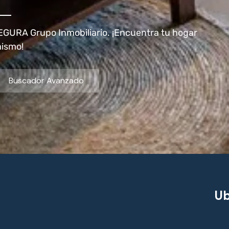
EGURA Grupo Inmobiliario. ¡Encuentra tu hogar
mismo!
Buscador Avanzado
Ub