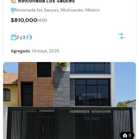
Rinconada Los Sauces
Rinconada los Sauces, Michoacán, México
$810,000
MXN
2 y 3
1
Agregado:
14 mayo, 2025
9