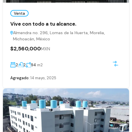
Venta
Vive con todo a tu alcance.
Almendra no. 296, Lomas de la Huerta, Morelia,
Michoacán, México
$2,560,000
MXN
2
2
94
m2
Agregado:
14 mayo, 2025