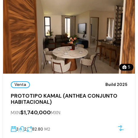
5
Venta
Build 2025
PROTOTIPO KAMAL (ANTHEA CONJUNTO
HABITACIONAL)
$1,740,000
MXN
MXN
3
2
82.80
M2