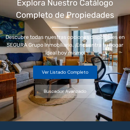
Explora Nuestro Catálogo
Completo de Propiedades
Descubre todas nuestras opciones disponibles en
SEGURA Grupo Inmobiliario. ¡Encuentra tu hogar
ideal hoy mismo!
Ver Listado Completo
Buscador Avanzado