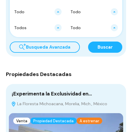
Todo
Todo
Todos
Todo
Busqueda Avanzada
Buscar
Propiedades Destacadas
¡Experimenta la Exclusividad en…
V
La Floresta Michoacana, Morelia, Mich., México
P
Venta
Propiedad Destacada
A estrenar