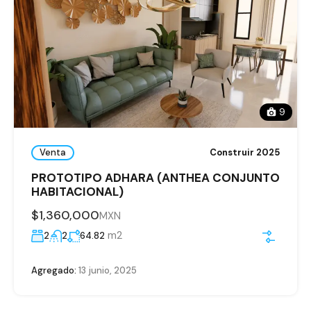
9
Venta
Construir 2025
PROTOTIPO ADHARA (ANTHEA CONJUNTO
HABITACIONAL)
$1,360,000
MXN
m2
2
2
64.82
Agregado:
13 junio, 2025