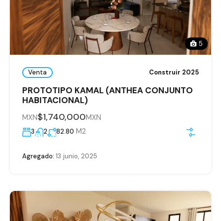
5
Venta
Construir 2025
PROTOTIPO KAMAL (ANTHEA CONJUNTO
HABITACIONAL)
$1,740,000
MXN
MXN
M2
3
2
82.80
Agregado:
13 junio, 2025