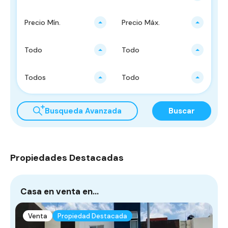
Precio Mín.
Precio Máx.
Todo
Todo
Todos
Todo
Busqueda Avanzada
Buscar
Propiedades Destacadas
Casa en venta en…
V
Venta
Propiedad Destacada
P