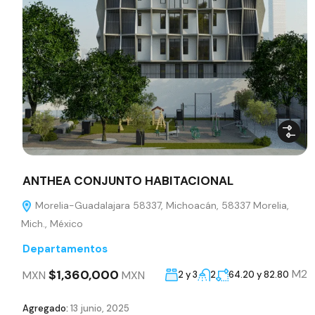
ANTHEA CONJUNTO HABITACIONAL
Morelia-Guadalajara 58337, Michoacán, 58337 Morelia,
Mich., México
Departamentos
$1,360,000
M2
MXN
MXN
2 y 3
2
64.20 y 82.80
Agregado:
13 junio, 2025