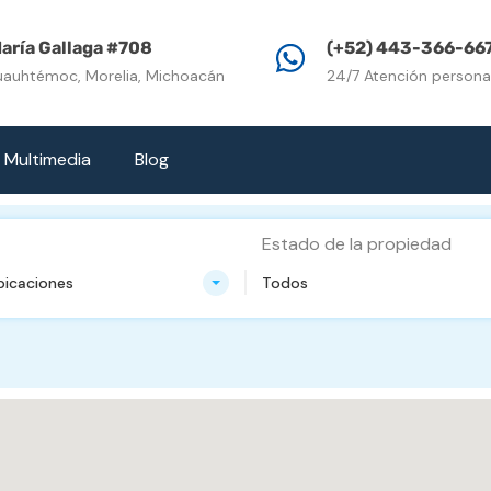
Inicio
Propiedades e
aría Gallaga #708
(+52) 443-366-66
uauhtémoc, Morelia, Michoacán
24/7 Atención persona
Multimedia
Blog
Estado de la propiedad
bicaciones
Todos