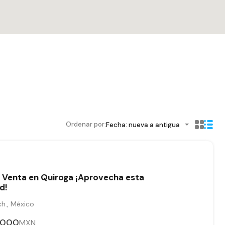
Ordenar por:
Fecha: nueva a antigua
 Venta en Quiroga ¡Aprovecha esta
d!
h., México
,000
MXN