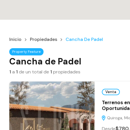
Inicio
Propiedades
Cancha De Padel
Property Feature
Cancha de Padel
1
a
1
de un total de
1
propiedades
Venta
Terrenos en
Oportunida
Quiroga, Mic
$780
Desde