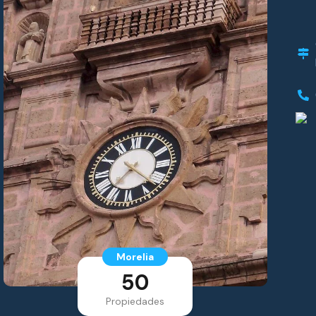
Morelia
50
Propiedades