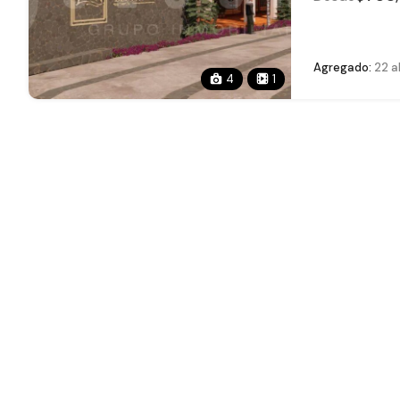
Agregado:
22 ab
4
1