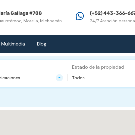
Inicio
Propiedades e
aría Gallaga #708
(+52) 443-366-66
uauhtémoc, Morelia, Michoacán
24/7 Atención persona
Multimedia
Blog
Estado de la propiedad
bicaciones
Todos