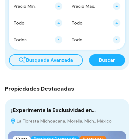
Precio Mín.
Precio Máx.
Todo
Todo
Todos
Todo
Busqueda Avanzada
Buscar
Propiedades Destacadas
¡Experimenta la Exclusividad en…
¡E
La Floresta Michoacana, Morelia, Mich., México
L