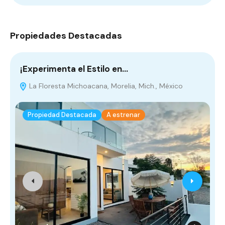
Propiedades Destacadas
¡Experimenta el Estilo en…
¡
La Floresta Michoacana, Morelia, Mich., México
M
Propiedad Destacada
A estrenar