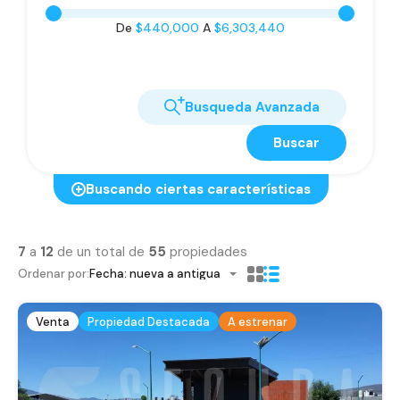
De
$440,000
A
$6,303,440
Busqueda Avanzada
Buscar
Buscando ciertas características
7
a
12
de un total de
55
propiedades
Ordenar por:
Fecha: nueva a antigua
Venta
Propiedad Destacada
A estrenar