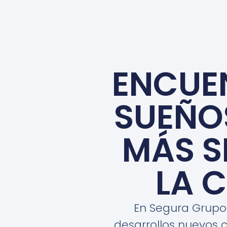
ENCUEN
SUEÑO
MÁS S
LA 
En Segura Grupo 
desarrollos nuevos 