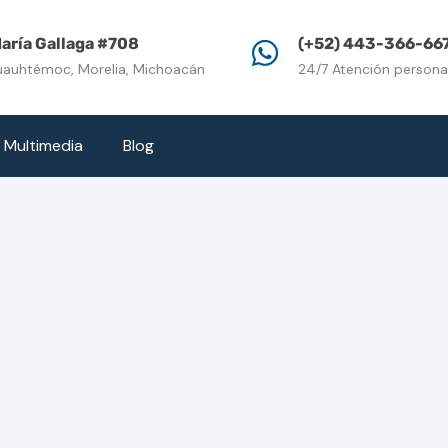
Inicio
Propiedades e
aría Gallaga #708
(+52) 443-366-66
uauhtémoc, Morelia, Michoacán
24/7 Atención persona
Multimedia
Blog